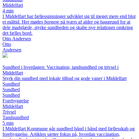
Middelfart
4 min
I Middelfart har fællesspisninger udviklet sig til meget mere end blot
et måltid. Her mødes borgere på tværs af alder og baggrund for at
dele madglæde, styrke sundheden og skabe nye relationer omkring
det fælles bord.
Otto Andersen
Otto
Andersen
Sundhed i hverdagen: Vaccination, tandsundhed og trivsel i
Middelfart
Styrk din sundhed med lokale tilbud og gode vaner i Middelfart
Sundhed
Sundhed
Sundhed
Forebyggelse
Middelfart
Trivsel
Tandsundhed
5 min
I Middelfart Kommune går sundhed hånd i hånd med fællesskab og
forebyggelse. Artiklen sætter fokus på, hvordan vaccination,