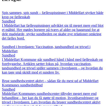
Spis sammen, spis sundt – fællesspisninger i Middelfart styrker både
krop og fællesskab
Sundhed
I Middelfart har fællesspisninger udviklet sig til meget mere end blot
et måltid. Her mødes borgere på tværs af alder og baggrund for at
dele madglæde, styrke sundheden og skabe nye relationer omkring
det fælles bord.
Sundhed i hverdagen: Vaccination, tandsundhed og trivsel i
Middelfart
Sundhed
I Middelfart Kommune går sundhed hånd i hånd med fællesskab og
forebyggelse. Artiklen sætter fokus på, hvordan vaccination,
tandsundhed og trivsel spiller sammen i hverdagen – og hvordan du
kan tage små skridt mod et sundere liv.
Brug sundhedscentret aktivt – sådan får du mest ud af Middelfart
Kommunes sundhedstilbud
Sundhed
Middelfart Kommunes sundhedscenter tilbyder meget mere end
behandling – her kan du få støtte til motion, livsstilsændringer og
trivsel i hverdagen. Læs hvordan du bruger sundhedscentret aktivt