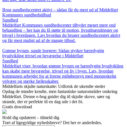
Brug sundhedscentret aktivt – sådan får du mest ud af Middelfart
Kommunes sundhedstilbud
Sundhed
Middelfart Kommunes sundhedscenter tilbyder meget mere end
behandling – her kan du få støtte til motion, livsstilsændringer og
trivsel i hverdagen. Læs hvordan du bruger sundhedscentret aktivt
og får mest muligt ud af de mange tilbud.
Grønne byrum, sunde borgere: Sådan styrker bæredygtig
byudvikling trivsel og bevægelse i Middelfart
Sundhed
Middelfart viser, hvordan grønne byrum og bæredygtig byudvikling
kan skabe mere bevægelse, trivsel og liv i byen. Læs, hvordan
kommunen arbejder for at forene miljøhensyn med menneskelig
velvære og stærke fællesskaber.
Middelfarts skjulte naturskatte: Udforsk de ukendte steder
Opdag de mindre kendte, men fantastiske naturområder omkring
Middelfart. Denne e-bog guider dig til skjulte skove, søer og
strande, der er perfekte til en dag ude i det fri.
Gratis download
Hold dig opdateret – tilmeld dig
Træt af ligegyldige nyhedsbreve? Det her er anderledes.