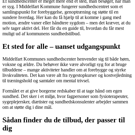
Et sundhedscenter er meget mere end et sted, man besøger, når man
er syg. I Middelfart Kommune fungerer sundhedscentret som et
samlingspunkt for forebyggelse, genoptræning og støtte til en
sundere hverdag. Her kan du få hjælp til at komme i gang med
motion, ændre vaner eller håndtere sygdom – men det kræver, at du
selv tager aktivt del. Her får du en guide til, hvordan du får mest
muligt ud af kommunens sundhedstilbud.
Et sted for alle – uanset udgangspunkt
Middelfart Kommunes sundhedscenter henvender sig til både børn,
voksne og ældre. Du behøver ikke være alvorligt syg for at bruge
tilbuddene – mange aktiviteter handler om at forebygge og styrke
livskvaliteten. Det kan være alt fra rygestopkurser og kostvejledning
til træningshold og samtaler om mental trivsel.
Formålet er at give borgerne redskaber til at tage hånd om egen
sundhed. Det sker i et miljø, hvor fagpersoner som fysioterapeuter,
sygeplejersker, diætister og sundhedskonsulenter arbejder sammen
om at støtte dig i dine mål.
Sådan finder du de tilbud, der passer til
dig