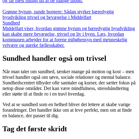
og får mest muligt ud af de mange tilbud.
Grønne byrum, sunde borgere: Sådan styrker bæredygtig
byudvikling trivsel og bevægelse i Middelfart
Sundhed
Middelfart viser, hvordan grønne byrum og bæredygtig byudvikling
kan skabe mere bevægelse, trivsel og liv i byen. Læs, hvordan
kommunen arbejder for at forene miljøhensyn med menneskelig
velvære og stærke fællesskaber.
Sundhed handler også om trivsel
Når man taler om sundhed, tænker mange på motion og kost – men
trivsel handler også om søvn, sociale relationer og mental balance.
Sundhedscentret tilbyder ofte samtaler og kurser, der sætter fokus på
netop disse områder. Det kan være mindfulness, stresshåndtering
eller støtte til at finde ro i en travl hverdag.
Ved at se sundhed som en helhed bliver det lettere at skabe varige
forandringer. Det handler ikke om at leve perfekt, men om at finde
en balance, der passer til dig.
Tag det første skridt