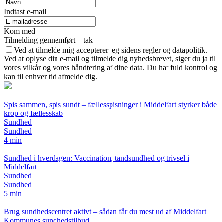
Indtast e-mail
Kom med
Tilmelding gennemført – tak
Ved at tilmelde mig accepterer jeg sidens regler og datapolitik.
Ved at oplyse din e-mail og tilmelde dig nyhedsbrevet, siger du ja til
vores vilkår og vores håndtering af dine data. Du har fuld kontrol og
kan til enhver tid afmelde dig.
Spis sammen, spis sundt – fællesspisninger i Middelfart styrker både
krop og fællesskab
Sundhed
Sundhed
4 min
Sundhed i hverdagen: Vaccination, tandsundhed og trivsel i
Middelfart
Sundhed
Sundhed
5 min
Brug sundhedscentret aktivt – sådan får du mest ud af Middelfart
Kommunes sundhedstilbud