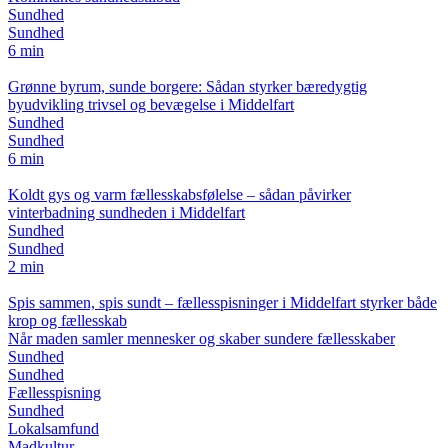
Sundhed
Sundhed
6 min
Grønne byrum, sunde borgere: Sådan styrker bæredygtig
byudvikling trivsel og bevægelse i Middelfart
Sundhed
Sundhed
6 min
Koldt gys og varm fællesskabsfølelse – sådan påvirker
vinterbadning sundheden i Middelfart
Sundhed
Sundhed
2 min
Spis sammen, spis sundt – fællesspisninger i Middelfart styrker både
krop og fællesskab
Når maden samler mennesker og skaber sundere fællesskaber
Sundhed
Sundhed
Fællesspisning
Sundhed
Lokalsamfund
Madkultur