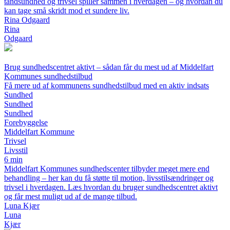
tandsundhed og trivsel spiller sammen i hverdagen – og hvordan du
kan tage små skridt mod et sundere liv.
Rina Odgaard
Rina
Odgaard
Brug sundhedscentret aktivt – sådan får du mest ud af Middelfart
Kommunes sundhedstilbud
Få mere ud af kommunens sundhedstilbud med en aktiv indsats
Sundhed
Sundhed
Sundhed
Forebyggelse
Middelfart Kommune
Trivsel
Livsstil
6 min
Middelfart Kommunes sundhedscenter tilbyder meget mere end
behandling – her kan du få støtte til motion, livsstilsændringer og
trivsel i hverdagen. Læs hvordan du bruger sundhedscentret aktivt
og får mest muligt ud af de mange tilbud.
Luna Kjær
Luna
Kjær