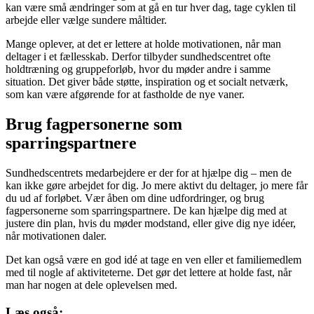
kan være små ændringer som at gå en tur hver dag, tage cyklen til
arbejde eller vælge sundere måltider.
Mange oplever, at det er lettere at holde motivationen, når man
deltager i et fællesskab. Derfor tilbyder sundhedscentret ofte
holdtræning og gruppeforløb, hvor du møder andre i samme
situation. Det giver både støtte, inspiration og et socialt netværk,
som kan være afgørende for at fastholde de nye vaner.
Brug fagpersonerne som
sparringspartnere
Sundhedscentrets medarbejdere er der for at hjælpe dig – men de
kan ikke gøre arbejdet for dig. Jo mere aktivt du deltager, jo mere får
du ud af forløbet. Vær åben om dine udfordringer, og brug
fagpersonerne som sparringspartnere. De kan hjælpe dig med at
justere din plan, hvis du møder modstand, eller give dig nye idéer,
når motivationen daler.
Det kan også være en god idé at tage en ven eller et familiemedlem
med til nogle af aktiviteterne. Det gør det lettere at holde fast, når
man har nogen at dele oplevelsen med.
Læs også: