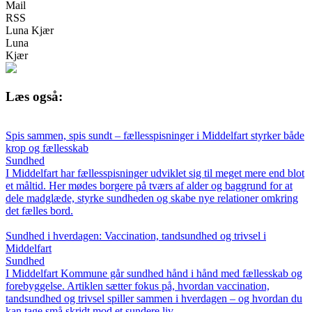
Mail
RSS
Luna Kjær
Luna
Kjær
Læs også:
Spis sammen, spis sundt – fællesspisninger i Middelfart styrker både
krop og fællesskab
Sundhed
I Middelfart har fællesspisninger udviklet sig til meget mere end blot
et måltid. Her mødes borgere på tværs af alder og baggrund for at
dele madglæde, styrke sundheden og skabe nye relationer omkring
det fælles bord.
Sundhed i hverdagen: Vaccination, tandsundhed og trivsel i
Middelfart
Sundhed
I Middelfart Kommune går sundhed hånd i hånd med fællesskab og
forebyggelse. Artiklen sætter fokus på, hvordan vaccination,
tandsundhed og trivsel spiller sammen i hverdagen – og hvordan du
kan tage små skridt mod et sundere liv.