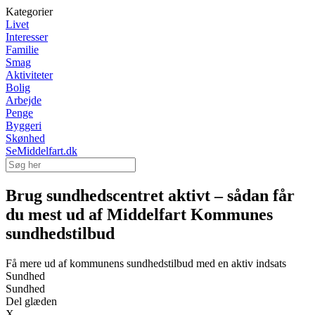
Kategorier
Livet
Interesser
Familie
Smag
Aktiviteter
Bolig
Arbejde
Penge
Byggeri
Skønhed
SeMiddelfart.dk
Brug sundhedscentret aktivt – sådan får
du mest ud af Middelfart Kommunes
sundhedstilbud
Få mere ud af kommunens sundhedstilbud med en aktiv indsats
Sundhed
Sundhed
Del glæden
X