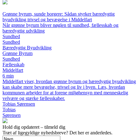
Grønne byrum, sunde borgere: Sådan styrker bæredygtig
byudvikling trivsel og bevægelse i Middelfart
Når grønne byrum bliver nøglen til sundhed, fællesskab og
bæredygtig udvikling
Sundhed
Sundhed
Bæredygtig Byudvikling
Grønne Byrum
Sundhed
Fællesskab
Middelfart
6 min
Middelfart viser, hvordan grønne byrum og bæredygtig byudvikling
kan skabe mere bevægelse, trivsel og liv i byen. Læs, hvordan
kommunen arbejder for at forene miljøhensyn med menneskelig
velvære og stærke fællesskaber.
Tobias Sørensen
Tobias
Sørensen
Hold dig opdateret – tilmeld dig
Træt af ligegyldige nyhedsbreve? Det her er anderledes.