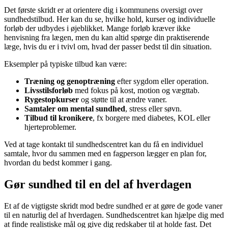
Det første skridt er at orientere dig i kommunens oversigt over
sundhedstilbud. Her kan du se, hvilke hold, kurser og individuelle
forløb der udbydes i øjeblikket. Mange forløb kræver ikke
henvisning fra lægen, men du kan altid spørge din praktiserende
læge, hvis du er i tvivl om, hvad der passer bedst til din situation.
Eksempler på typiske tilbud kan være:
Træning og genoptræning
efter sygdom eller operation.
Livsstilsforløb
med fokus på kost, motion og vægttab.
Rygestopkurser
og støtte til at ændre vaner.
Samtaler om mental sundhed
, stress eller søvn.
Tilbud til kronikere
, fx borgere med diabetes, KOL eller
hjerteproblemer.
Ved at tage kontakt til sundhedscentret kan du få en individuel
samtale, hvor du sammen med en fagperson lægger en plan for,
hvordan du bedst kommer i gang.
Gør sundhed til en del af hverdagen
Et af de vigtigste skridt mod bedre sundhed er at gøre de gode vaner
til en naturlig del af hverdagen. Sundhedscentret kan hjælpe dig med
at finde realistiske mål og give dig redskaber til at holde fast. Det