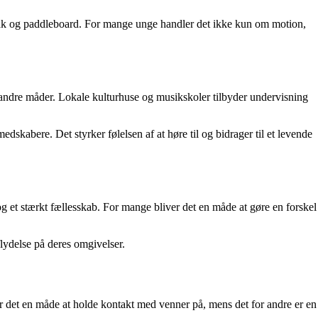
ajak og paddleboard. For mange unge handler det ikke kun om motion,
på andre måder. Lokale kulturhuse og musikskoler tilbyder undervisning
skabere. Det styrker følelsen af at høre til og bidrager til et levende
 og et stærkt fællesskab. For mange bliver det en måde at gøre en forskel
flydelse på deres omgivelser.
e er det en måde at holde kontakt med venner på, mens det for andre er en