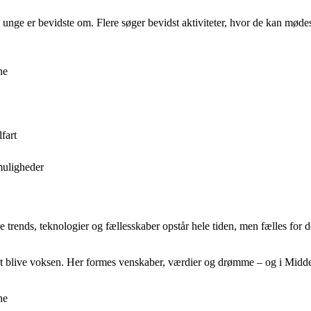
 unge er bevidste om. Flere søger bevidst aktiviteter, hvor de kan møde
ne
fart
smuligheder
 trends, teknologier og fællesskaber opstår hele tiden, men fælles for de 
 at blive voksen. Her formes venskaber, værdier og drømme – og i Middel
ne