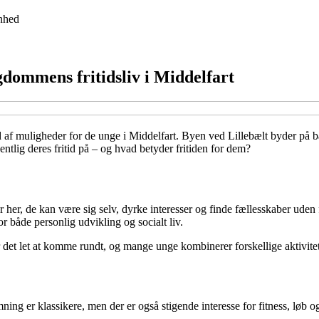
nhed
gdommens fritidsliv i Middelfart
æld af muligheder for de unge i Middelfart. Byen ved Lillebælt byder på b
ntlig deres fritid på – og hvad betyder fritiden for dem?
r her, de kan være sig selv, dyrke interesser og finde fællesskaber ude
or både personlig udvikling og socialt liv.
det let at komme rundt, og mange unge kombinerer forskellige aktiviteter
 er klassikere, men der er også stigende interesse for fitness, løb og u