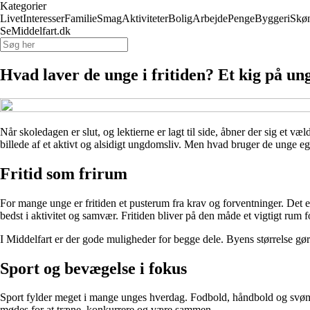
Kategorier
Livet
Interesser
Familie
Smag
Aktiviteter
Bolig
Arbejde
Penge
Byggeri
Skø
SeMiddelfart.dk
Hvad laver de unge i fritiden? Et kig på un
Når skoledagen er slut, og lektierne er lagt til side, åbner der sig et v
billede af et aktivt og alsidigt ungdomsliv. Men hvad bruger de unge ege
Fritid som frirum
For mange unge er fritiden et pusterum fra krav og forventninger. Det e
bedst i aktivitet og samvær. Fritiden bliver på den måde et vigtigt rum f
I Middelfart er der gode muligheder for begge dele. Byens størrelse gør 
Sport og bevægelse i fokus
Sport fylder meget i mange unges hverdag. Fodbold, håndbold og svømning
mødes for at træne, konkurrere og være sammen.