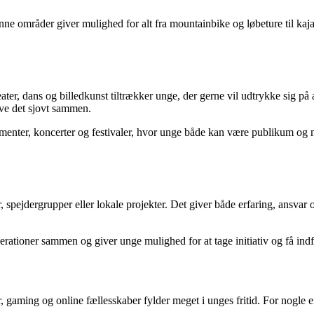
nne områder giver mulighed for alt fra mountainbike og løbeture til k
teater, dans og billedkunst tiltrækker unge, der gerne vil udtrykke sig 
ave det sjovt sammen.
menter, koncerter og festivaler, hvor unge både kan være publikum og med
r, spejdergrupper eller lokale projekter. Det giver både erfaring, ansvar
nerationer sammen og giver unge mulighed for at tage initiativ og få ind
dier, gaming og online fællesskaber fylder meget i unges fritid. For nogl