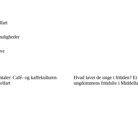
fart
smuligheder
ive
taler: Café- og kaffekulturen
Hvad laver de unge i fritiden? Et
elfart
ungdommens fritidsliv i Middelfa