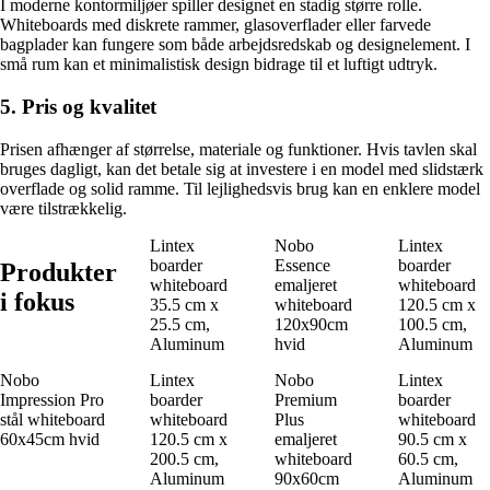
I moderne kontormiljøer spiller designet en stadig større rolle.
Whiteboards med diskrete rammer, glasoverflader eller farvede
bagplader kan fungere som både arbejdsredskab og designelement. I
små rum kan et minimalistisk design bidrage til et luftigt udtryk.
5. Pris og kvalitet
Prisen afhænger af størrelse, materiale og funktioner. Hvis tavlen skal
bruges dagligt, kan det betale sig at investere i en model med slidstærk
overflade og solid ramme. Til lejlighedsvis brug kan en enklere model
være tilstrækkelig.
Lintex
Nobo
Lintex
boarder
Essence
boarder
Produkter
whiteboard
emaljeret
whiteboard
i fokus
35.5 cm x
whiteboard
120.5 cm x
25.5 cm,
120x90cm
100.5 cm,
Aluminum
hvid
Aluminum
Nobo
Lintex
Nobo
Lintex
Impression Pro
boarder
Premium
boarder
stål whiteboard
whiteboard
Plus
whiteboard
60x45cm hvid
120.5 cm x
emaljeret
90.5 cm x
200.5 cm,
whiteboard
60.5 cm,
Aluminum
90x60cm
Aluminum