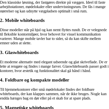
Den klassiske løsning, der fastgøres direkte på væggen. Ideel til faste
arbejdsstationer, mødelokaler eller undervisningsrum. De fås i mange
størrelser og kan udnytte vægpladsen optimalt i små rum.
2. Mobile whiteboards
Disse modeller står på hjul og kan nemt flyttes rundt. De er velegnede
til fleksible kontormiljøer, hvor behovet for visuel kommunikation
varierer. Mange mobile tavler har to sider, så du kan skifte mellem
emner uden at slette.
3. Glaswhiteboards
Et moderne alternativ med elegant udseende og glat skriveflade. De er
lette at rengøre og findes i mange farver. Glaswhiteboards passer godt i
kontorer, hvor æstetik og funktionalitet skal gå hånd i hånd.
4. Foldbare og kompakte modeller
Til hjemmekontorer eller små mødelokaler findes der foldbare
whiteboards, der kan klappes sammen, når de ikke bruges. Nogle kan
endda hænges bag en dør eller på et skab for at spare plads.
5. Magnetiske whiteboards