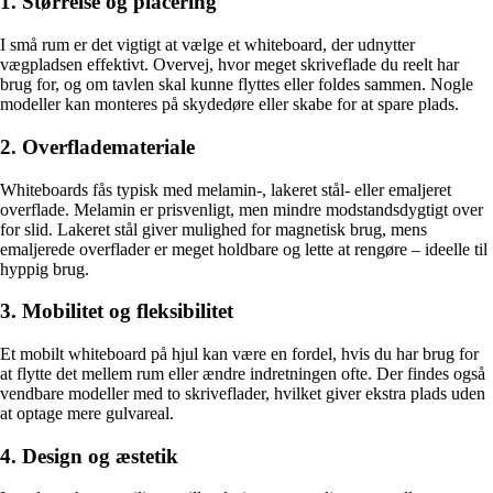
1. Størrelse og placering
I små rum er det vigtigt at vælge et whiteboard, der udnytter
vægpladsen effektivt. Overvej, hvor meget skriveflade du reelt har
brug for, og om tavlen skal kunne flyttes eller foldes sammen. Nogle
modeller kan monteres på skydedøre eller skabe for at spare plads.
2. Overflademateriale
Whiteboards fås typisk med melamin-, lakeret stål- eller emaljeret
overflade. Melamin er prisvenligt, men mindre modstandsdygtigt over
for slid. Lakeret stål giver mulighed for magnetisk brug, mens
emaljerede overflader er meget holdbare og lette at rengøre – ideelle til
hyppig brug.
3. Mobilitet og fleksibilitet
Et mobilt whiteboard på hjul kan være en fordel, hvis du har brug for
at flytte det mellem rum eller ændre indretningen ofte. Der findes også
vendbare modeller med to skriveflader, hvilket giver ekstra plads uden
at optage mere gulvareal.
4. Design og æstetik