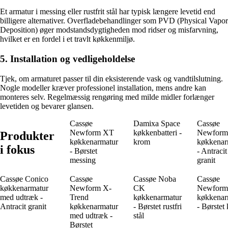
Et armatur i messing eller rustfrit stål har typisk længere levetid end
billigere alternativer. Overfladebehandlinger som PVD (Physical Vapor
Deposition) øger modstandsdygtigheden mod ridser og misfarvning,
hvilket er en fordel i et travlt køkkenmiljø.
5. Installation og vedligeholdelse
Tjek, om armaturet passer til din eksisterende vask og vandtilslutning.
Nogle modeller kræver professionel installation, mens andre kan
monteres selv. Regelmæssig rengøring med milde midler forlænger
levetiden og bevarer glansen.
Cassøe
Damixa Space
Cassøe
Newform XT
køkkenbatteri -
Newform
Produkter
køkkenarmatur
krom
køkkenar
i fokus
- Børstet
- Antracit
messing
granit
Cassøe Conico
Cassøe
Cassøe Noba
Cassøe
køkkenarmatur
Newform X-
CK
Newform
med udtræk -
Trend
køkkenarmatur
køkkenar
Antracit granit
køkkenarmatur
- Børstet rustfri
- Børstet
med udtræk -
stål
Børstet