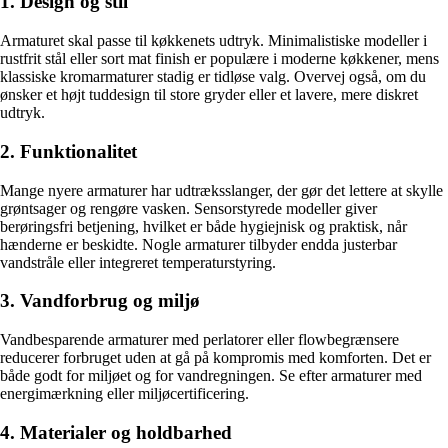
1. Design og stil
Armaturet skal passe til køkkenets udtryk. Minimalistiske modeller i
rustfrit stål eller sort mat finish er populære i moderne køkkener, mens
klassiske kromarmaturer stadig er tidløse valg. Overvej også, om du
ønsker et højt tuddesign til store gryder eller et lavere, mere diskret
udtryk.
2. Funktionalitet
Mange nyere armaturer har udtræksslanger, der gør det lettere at skylle
grøntsager og rengøre vasken. Sensorstyrede modeller giver
berøringsfri betjening, hvilket er både hygiejnisk og praktisk, når
hænderne er beskidte. Nogle armaturer tilbyder endda justerbar
vandstråle eller integreret temperaturstyring.
3. Vandforbrug og miljø
Vandbesparende armaturer med perlatorer eller flowbegrænsere
reducerer forbruget uden at gå på kompromis med komforten. Det er
både godt for miljøet og for vandregningen. Se efter armaturer med
energimærkning eller miljøcertificering.
4. Materialer og holdbarhed