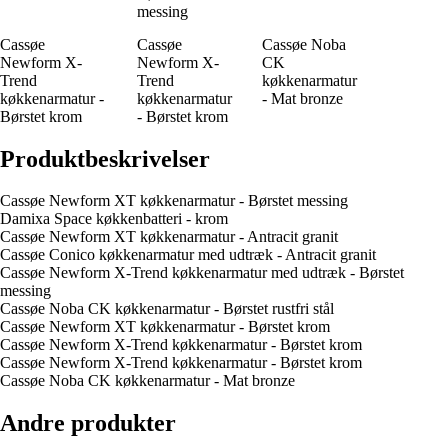
messing
Cassøe
Cassøe
Cassøe Noba
Newform X-
Newform X-
CK
Trend
Trend
køkkenarmatur
køkkenarmatur -
køkkenarmatur
- Mat bronze
Børstet krom
- Børstet krom
Produktbeskrivelser
Cassøe Newform XT køkkenarmatur - Børstet messing
Damixa Space køkkenbatteri - krom
Cassøe Newform XT køkkenarmatur - Antracit granit
Cassøe Conico køkkenarmatur med udtræk - Antracit granit
Cassøe Newform X-Trend køkkenarmatur med udtræk - Børstet
messing
Cassøe Noba CK køkkenarmatur - Børstet rustfri stål
Cassøe Newform XT køkkenarmatur - Børstet krom
Cassøe Newform X-Trend køkkenarmatur - Børstet krom
Cassøe Newform X-Trend køkkenarmatur - Børstet krom
Cassøe Noba CK køkkenarmatur - Mat bronze
Andre produkter