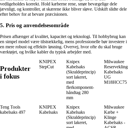
vedligeholdes korrekt. Hold kæberne rene, smør bevægelige dele
jævnligt, og kontroller, at skærene ikke bliver sløve. Udskift slidte dele
efter behov for at bevare præcisionen.
5. Pris og anvendelsesområde
Prisen afhænger af kvalitet, kapacitet og teknologi. Til hobbybrug kan
en simpel model være tilstrækkelig, mens professionelle bør investere i
en mere robust og effektiv løsning. Overvej, hvor ofte du skal bruge
værktøjet, og hvilke kabler du typisk arbejder med.
KNIPEX
Knipex
Milwaukee
StepCut
Kabelsaks
Reservekling
Produkter
(Skraldeprincip)
Kabelsaks
i fokus
sort lakeret,
UG
med
M18HCC75
flerkomponent-
håndtag 280
mm
Teng Tools
KNIPEX
Knipex
Milwaukee
kabelsaks 497
Kabelsaks
Kabelsaks
Kæbe +
(Skraldeprincip)
Klinge
sort lakeret,
Kabelsaks -
med
ACSR