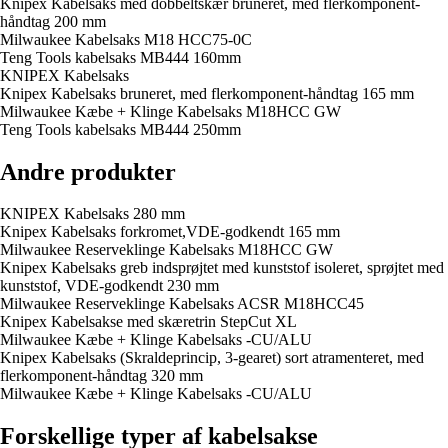
Knipex Kabelsaks med dobbeltskær bruneret, med flerkomponent-
håndtag 200 mm
Milwaukee Kabelsaks M18 HCC75-0C
Teng Tools kabelsaks MB444 160mm
KNIPEX Kabelsaks
Knipex Kabelsaks bruneret, med flerkomponent-håndtag 165 mm
Milwaukee Kæbe + Klinge Kabelsaks M18HCC GW
Teng Tools kabelsaks MB444 250mm
Andre produkter
KNIPEX Kabelsaks 280 mm
Knipex Kabelsaks forkromet,VDE-godkendt 165 mm
Milwaukee Reserveklinge Kabelsaks M18HCC GW
Knipex Kabelsaks greb indsprøjtet med kunststof isoleret, sprøjtet med
kunststof, VDE-godkendt 230 mm
Milwaukee Reserveklinge Kabelsaks ACSR M18HCC45
Knipex Kabelsakse med skæretrin StepCut XL
Milwaukee Kæbe + Klinge Kabelsaks -CU/ALU
Knipex Kabelsaks (Skraldeprincip, 3-gearet) sort atramenteret, med
flerkomponent-håndtag 320 mm
Milwaukee Kæbe + Klinge Kabelsaks -CU/ALU
Forskellige typer af kabelsakse