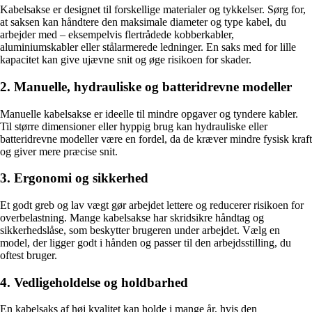
Kabelsakse er designet til forskellige materialer og tykkelser. Sørg for,
at saksen kan håndtere den maksimale diameter og type kabel, du
arbejder med – eksempelvis flertrådede kobberkabler,
aluminiumskabler eller stålarmerede ledninger. En saks med for lille
kapacitet kan give ujævne snit og øge risikoen for skader.
2. Manuelle, hydrauliske og batteridrevne modeller
Manuelle kabelsakse er ideelle til mindre opgaver og tyndere kabler.
Til større dimensioner eller hyppig brug kan hydrauliske eller
batteridrevne modeller være en fordel, da de kræver mindre fysisk kraft
og giver mere præcise snit.
3. Ergonomi og sikkerhed
Et godt greb og lav vægt gør arbejdet lettere og reducerer risikoen for
overbelastning. Mange kabelsakse har skridsikre håndtag og
sikkerhedslåse, som beskytter brugeren under arbejdet. Vælg en
model, der ligger godt i hånden og passer til den arbejdsstilling, du
oftest bruger.
4. Vedligeholdelse og holdbarhed
En kabelsaks af høj kvalitet kan holde i mange år, hvis den