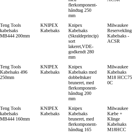
flerkomponent-
håndtag 250
mm
Teng Tools
KNIPEX
Knipex
Milwaukee
kabelsaks
Kabelsaks
Kabelsaks
Reservekling
MB444 200mm
(Skraldeprincip)
Kabelsaks -
sort
ACSR
lakeret,VDE-
godkendt 280
mm
Teng Tools
KNIPEX
Knipex
Milwaukee
Kabelsaks 496
Kabelsaks
Kabelsaks med
Kabelsaks
250mm
dobbeltskær
M18 HCC75
bruneret, med
0C
flerkomponent-
håndtag 200
mm
Teng Tools
KNIPEX
Knipex
Milwaukee
kabelsaks
Kabelsaks
Kabelsaks
Kæbe +
MB444 160mm
bruneret, med
Klinge
flerkomponent-
Kabelsaks
håndtag 165
M18HCC